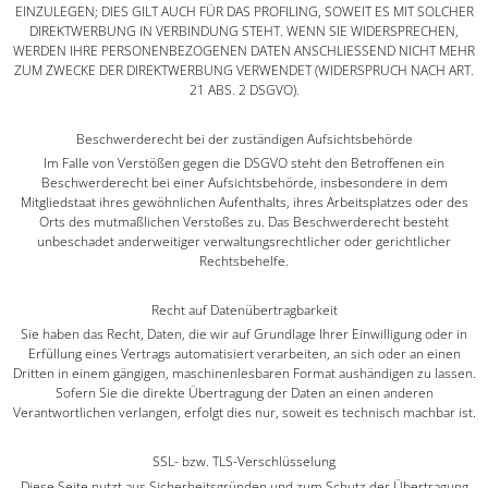
EINZULEGEN; DIES GILT AUCH FÜR DAS PROFILING, SOWEIT ES MIT SOLCHER
DIREKTWERBUNG IN VERBINDUNG STEHT. WENN SIE WIDERSPRECHEN,
WERDEN IHRE PERSONENBEZOGENEN DATEN ANSCHLIESSEND NICHT MEHR
ZUM ZWECKE DER DIREKTWERBUNG VERWENDET (WIDERSPRUCH NACH ART.
21 ABS. 2 DSGVO).
Beschwerde­recht bei der zuständigen Aufsichts­behörde
Im Falle von Verstößen gegen die DSGVO steht den Betroffenen ein
Beschwerderecht bei einer Aufsichtsbehörde, insbesondere in dem
Mitgliedstaat ihres gewöhnlichen Aufenthalts, ihres Arbeitsplatzes oder des
Orts des mutmaßlichen Verstoßes zu. Das Beschwerderecht besteht
unbeschadet anderweitiger verwaltungsrechtlicher oder gerichtlicher
Rechtsbehelfe.
Recht auf Daten­übertrag­barkeit
Sie haben das Recht, Daten, die wir auf Grundlage Ihrer Einwilligung oder in
Erfüllung eines Vertrags automatisiert verarbeiten, an sich oder an einen
Dritten in einem gängigen, maschinenlesbaren Format aushändigen zu lassen.
Sofern Sie die direkte Übertragung der Daten an einen anderen
Verantwortlichen verlangen, erfolgt dies nur, soweit es technisch machbar ist.
SSL- bzw. TLS-Verschlüsselung
Diese Seite nutzt aus Sicherheitsgründen und zum Schutz der Übertragung