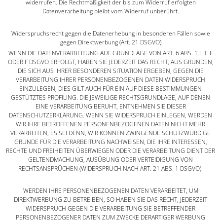
widerrufen. Die Rechtmäßigkeit der bis zum Widerruf erfolgten
Datenverarbeitung bleibt vom Widerruf unberührt.
Widerspruchsrecht gegen die Datenerhebung in besonderen Fällen sowie
gegen Direktwerbung (Art. 21 DSGVO)
WENN DIE DATENVERARBEITUNG AUF GRUNDLAGE VON ART. 6 ABS. 1 LIT. E
ODER F DSGVO ERFOLGT, HABEN SIE JEDERZEIT DAS RECHT, AUS GRÜNDEN,
DIE SICH AUS IHRER BESONDEREN SITUATION ERGEBEN, GEGEN DIE
VERARBEITUNG IHRER PERSONENBEZOGENEN DATEN WIDERSPRUCH
EINZULEGEN; DIES GILT AUCH FÜR EIN AUF DIESE BESTIMMUNGEN
GESTÜTZTES PROFILING. DIE JEWEILIGE RECHTSGRUNDLAGE, AUF DENEN
EINE VERARBEITUNG BERUHT, ENTNEHMEN SIE DIESER
DATENSCHUTZERKLÄRUNG. WENN SIE WIDERSPRUCH EINLEGEN, WERDEN
WIR IHRE BETROFFENEN PERSONENBEZOGENEN DATEN NICHT MEHR
VERARBEITEN, ES SEI DENN, WIR KÖNNEN ZWINGENDE SCHUTZWÜRDIGE
GRÜNDE FÜR DIE VERARBEITUNG NACHWEISEN, DIE IHRE INTERESSEN,
RECHTE UND FREIHEITEN ÜBERWIEGEN ODER DIE VERARBEITUNG DIENT DER
GELTENDMACHUNG, AUSÜBUNG ODER VERTEIDIGUNG VON
RECHTSANSPRÜCHEN (WIDERSPRUCH NACH ART. 21 ABS. 1 DSGVO).
WERDEN IHRE PERSONENBEZOGENEN DATEN VERARBEITET, UM
DIREKTWERBUNG ZU BETREIBEN, SO HABEN SIE DAS RECHT, JEDERZEIT
WIDERSPRUCH GEGEN DIE VERARBEITUNG SIE BETREFFENDER
PERSONENBEZOGENER DATEN ZUM ZWECKE DERARTIGER WERBUNG